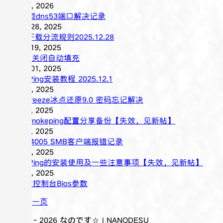
二月 09, 2026
机房封锁dns53端口解决记录
十二月 28, 2025
Steam下载分流规则2025.12.28
十二月 19, 2025
Chrome关闭自动填充
十二月 01, 2025
SmokePing安装教程 2025.12.1
十月 26, 2025
Deep Freeze冰点还原9.0 密码忘记解决
九月 21, 2025
自用Somokeping配置分享备份【失效，见新帖】
九月 16, 2025
0x80004005 SMB客户端报错记录
七月 27, 2025
SmokePing的安装使用及一些注意事项【失效，见新帖】
七月 02, 2025
Dell硬盘控制台Bios参数
下一页
© 2021 -
2026
なのです☆ | NANODESU