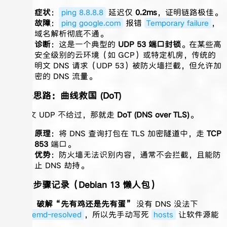
症状
：
ping 8.8.8.8
延迟仅
0.2ms
，证明链路极佳。
故障
：
ping google.com
报错
Temporary failure
，
域名解析彻底不通。
诊断
：这是一个典型的
UDP 53 端口封锁
。在某些高
安全级别的云环境（如 GCP）或特定机房，传统的
明文 DNS 请求（UDP 53）被防火墙拦截，但允许加
密的 DNS 流量。
2. 解决思路：曲线救国 (DoT)
既然明文 UDP 不给过，那就走
DoT (DNS over TLS)
。
原理
：将 DNS 查询打包在 TLS 加密隧道中，走
TCP
853
端口。
优势
：防火墙无法识别内容，通常不会拦截，且能防
止 DNS 劫持。
3. 核心步骤记录（Debian 13 懒人包）
第一步：破解“先有鸡还是先有蛋”
没有 DNS 没法下
载
systemd-resolved
，所以先手动写死
hosts
让软件源能
联网：