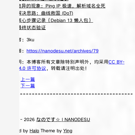
1. 诡异的现象：Ping IP 极速，解析域名全死
2. 解决思路：曲线救国 (DoT)
3. 核心步骤记录（Debian 13 懒人包）
4. 最终状态验证
文章作者：
3ku
文章链接：
https://nanodesu.net/archives/79
版权声明：本博客所有文章除特别声明外，均采用
CC BY-
NC-SA 4.0 许可协议
，转载请注明出处！
上一篇
下一篇
评论
© 2021 -
2026
なのです☆ | NANODESU
Powered by
Halo
Theme by
Ying