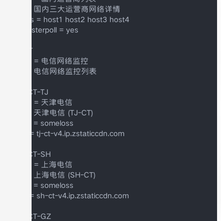
title = 国内三大运营商网络详情

slaves = host1 host2 host3 host4

nomasterpoll = yes

++ CT

menu = 电信网络监控

title = 电信网络监控列表

+++ CT-TJ

menu = 天津电信

title = 天津电信 (TJ-CT)

alerts = someloss

host = tj-ct-v4.ip.zstaticcdn.com

+++ CT-SH

menu = 上海电信

title = 上海电信 (SH-CT)

alerts = someloss

host = sh-ct-v4.ip.zstaticcdn.com

+++ CT-GZ
