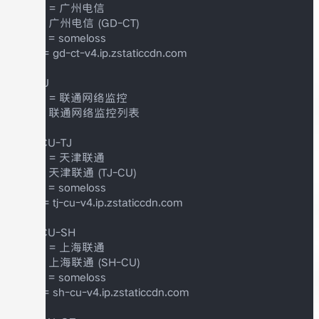
menu = 广州电信

title = 广州电信 (GD-CT)

alerts = someloss

host = gd-ct-v4.ip.zstaticcdn.com

++ CU

menu = 联通网络监控

title = 联通网络监控列表

+++ CU-TJ

menu = 天津联通

title = 天津联通 (TJ-CU)

alerts = someloss

host = tj-cu-v4.ip.zstaticcdn.com

+++ CU-SH

menu = 上海联通

title = 上海联通 (SH-CU)

alerts = someloss

host = sh-cu-v4.ip.zstaticcdn.com
