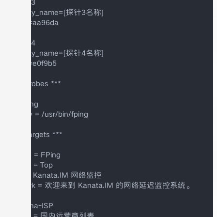
+host3

display_name=[探针3名称]

color=aa96da

+host4

display_name=[探针4名称]

color=e0f9b5

*** Probes ***

+ FPing

binary = /usr/bin/fping

*** Targets ***

probe = FPing

menu = Top

title = Kanata.IM 网络监控

remark = 欢迎来到 Kanata.IM 的网络延迟监控系统。

+ China-ISP

menu = 国内运营商列表
