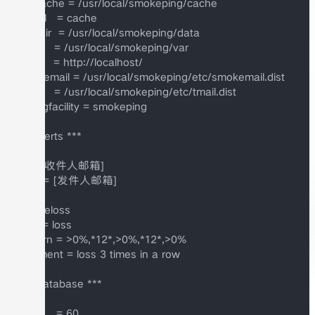
imgcache = /usr/local/smokeping/cache

imgurl   = cache

datadir  = /usr/local/smokeping/data

piddir   = /usr/local/smokeping/var

cgiurl   = http://localhost/

smokemail = /usr/local/smokeping/etc/smokemail.dist

tmail    = /usr/local/smokeping/etc/tmail.dist

syslogfacility = smokeping

*** Alerts ***

to = [收件人邮箱]

from = [发件人邮箱]

+someloss

type = loss

pattern = >0%,*12*,>0%,*12*,>0%

comment = loss 3 times in a row

*** Database ***

step     = 60
