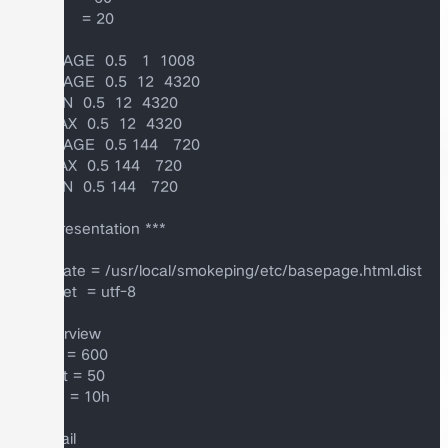
pings    = 20

AVERAGE  0.5   1  1008

AVERAGE  0.5  12  4320

    MIN  0.5  12  4320

    MAX  0.5  12  4320

AVERAGE  0.5 144   720

    MAX  0.5 144   720

    MIN  0.5 144   720

*** Presentation ***

template = /usr/local/smokeping/etc/basepage.html.dist

charset  = utf-8

+ overview

width = 600

height = 50

range = 10h

+ detail
