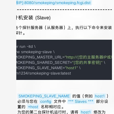
主服务器IP]:8080/smokeping/smokeping.fcgi.dist
5. 探针机安装 (Slave)
在您的各个探针服务器（从服务器）上，执行以下命令来安装
和运行探针。
docker run -itd \

--name smokeping-slave \

-e SMOKEPING_MASTER_URL=
"http://[您的主服务器IP或域名]:
-e SMOKEPING_SHARED_SECRET=
"[您的共享密钥]"
 \

-e SMOKEPING_SLAVE_NAME=
"host1"
 \

注意：
SMOKEPING_SLAVE_NAME
的值（例如
host1
）
必须与您在
config
文件中
*** Slaves ***
部分设
置的
+host
名称相对应。
为您的第二台探针机运行时，请将
host1
修改为