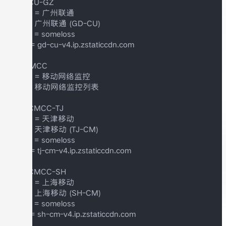
+++ CU-GZ

menu = 广州联通

title = 广州联通 (GD-CU)

alerts = someloss

host = gd-cu-v4.ip.zstaticcdn.com

++ CMCC

menu = 移动网络监控

title = 移动网络监控列表

+++ CMCC-TJ

menu = 天津移动

title = 天津移动 (TJ-CM)

alerts = someloss

host = tj-cm-v4.ip.zstaticcdn.com

+++ CMCC-SH

menu = 上海移动

title = 上海移动 (SH-CM)

alerts = someloss

host = sh-cm-v4.ip.zstaticcdn.com
