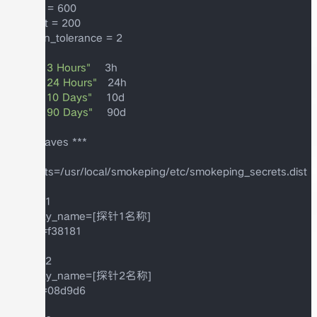
width = 600

height = 200

unison_tolerance = 2

"Last 3 Hours"
"Last 24 Hours"
"Last 10 Days"
"Last 90 Days"
    90d

*** Slaves ***

secrets=/usr/local/smokeping/etc/smokeping_secrets.dist

+host1

display_name=[探针1名称]

color=f38181

+host2

display_name=[探针2名称]

color=08d9d6
