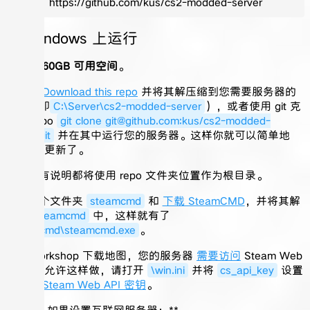
https://github.com/kus/cs2-modded-server
在 Windows 上运行
确保有
60GB 可用空间
。
您可以
Download this repo
并将其解压缩到您需要服务器的
位置（即
C:\Server\cs2-modded-server
），或者使用 git 克
隆该 repo
git clone git@github.com:kus/cs2-modded-
server.git
并在其中运行您的服务器。这样你就可以简单地
git pull
更新了。
以下所有说明都将使用 repo 文件夹位置作为根目录。
创建一个文件夹
steamcmd
和
下载 SteamCMD
，并将其解
压到
steamcmd
中，这样就有了
steamcmd\steamcmd.exe
。
要从 workshop 下载地图，您的服务器
需要访问
Steam Web
API。要允许这样做，请打开
\win.ini
并将
cs_api_key
设置
为您的
Steam Web API 密钥
。