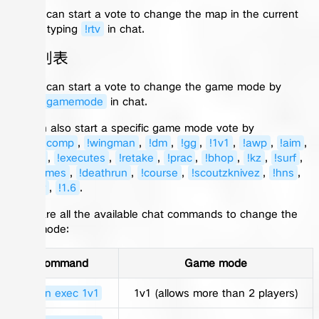
Players can start a vote to change the map in the current
mod by typing
!rtv
in chat.
命令列表
Players can start a vote to change the game mode by
typing
!gamemode
in chat.
You can also start a specific game mode vote by
typing
!comp
,
!wingman
,
!dm
,
!gg
,
!1v1
,
!awp
,
!aim
,
!prefire
,
!executes
,
!retake
,
!prac
,
!bhop
,
!kz
,
!surf
,
!minigames
,
!deathrun
,
!course
,
!scoutzknivez
,
!hns
,
!soccer
,
!1.6
.
These are all the available chat commands to change the
game mode:
Command
Game mode
!rcon exec 1v1
1v1 (allows more than 2 players)