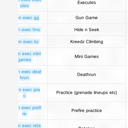
Executes
utes
!rcon exec gg
Gun Game
!rcon exec hns
Hide n Seek
!rcon exec kz
Kreedz Climbing
!rcon exec mini
Mini Games
games
!rcon exec deat
Deathrun
hrun
!rcon exec pra
Practice (grenade lineups etc)
c
!rcon exec prefi
Prefire practice
re
!rcon exec reta