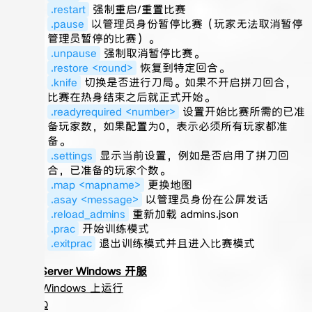
.restart
强制重启/重置比赛
.pause
以管理员身份暂停比赛（玩家无法取消暂停
管理员暂停的比赛）。
.unpause
强制取消暂停比赛。
.restore <round>
恢复到特定回合。
.knife
切换是否进行刀局。如果不开启拼刀回合，
比赛在热身结束之后就正式开始。
.readyrequired <number>
设置开始比赛所需的已准
备玩家数，如果配置为0，表示必须所有玩家都准
备。
.settings
显示当前设置，例如是否启用了拼刀回
合，已准备的玩家个数。
.map <mapname>
更换地图
.asay <message>
以管理员身份在公屏发话
.reload_admins
重新加载 admins.json
.prac
开始训练模式
.exitprac
退出训练模式并且进入比赛模式
CS2 Server Windows 开服
在 Windows 上运行
FAQ