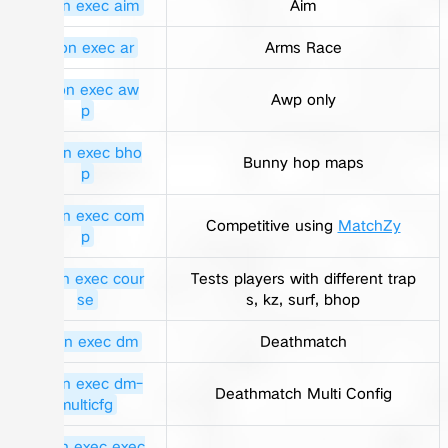
!rcon exec aim
Aim
!rcon exec ar
Arms Race
!rcon exec aw
Awp only
p
!rcon exec bho
Bunny hop maps
p
!rcon exec com
Competitive using
MatchZy
p
!rcon exec cour
Tests players with different trap
se
s, kz, surf, bhop
!rcon exec dm
Deathmatch
!rcon exec dm-
Deathmatch Multi Config
multicfg
!rcon exec exec